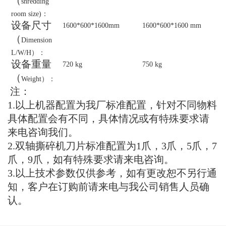
（
shredding
room size)
：
设备尺寸
1
6
00*
600
*1
600
mm
1
600
*
600
*1
600
mm
（
Dimension
L/W/H
）：
设备重量
720
kg
750
kg
（
Weight
）：
注：
1.以上机器配置为我厂标准配置，针对不同物料
具体配置会有不同，具体情况或有特殊要求请
来电咨询我们。
2.双轴撕碎机刀片标准配置为1爪，
3
爪，
5
爪，
7
爪，
9
爪，如有特殊要求请来电咨询。
3.以上技术参数仅供参考，如有更改恕不另行通
知，客户在订购前请来电与我公司销售人员确
认。