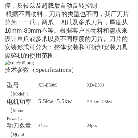
停，反转以及超载后自
动
反转控制
根据不同物料，刀片的类型也不同，我厂刀片
分为：一爪，两爪，四爪及多爪刀片，厚度从
10mm-80mm
不等。根据客户的物料和需求来
设计单爪或多爪以及不同厚度的刀片。刀片的
安装
形式可分为：整体安装和可拆卸安装刀具
撕碎机的使用范围：
技术参数（
Specifications
）
型号
XD-
E5
00S
XD-E
5
00
（
Model)
：
5.5kw+5.5kw
电机功率
7.5
kw
+7.5kw
（
Motor
Power)
：
动刀数量
2
4pcs
24
pcs
（
Qty of