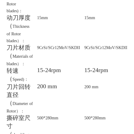
Rotor
blades)
：
动刀厚度
15
mm
1
5mm
（
Thickness
of Rotor
blades
）：
刀片材质
9CrSi/S
Cr12MoV/SKDII
9CrSi/S
Cr12MoV/SKDII
（
Materials of
blades
）：
15-24rpm
15-24rpm
转速
（
Speed)
：
200 mm
刀片回转
200
mm
直径
（
Diameter of
Rotor
）：
撕碎室尺
5
00*
280
mm
5
00*
280
mm
寸