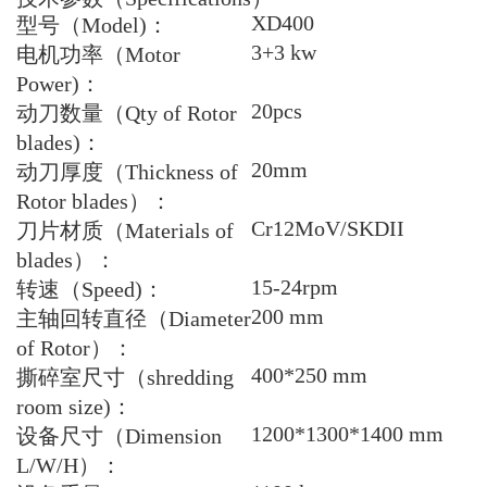
XD400
型号（Model)：
3+3 kw
电机功率（Motor
Power)：
20pcs
动刀数量（Qty of Rotor
blades)：
20mm
动刀厚度（Thickness of
Rotor blades）：
Cr12MoV/SKDII
刀片材质（Materials of
blades）：
15-24rpm
转速（Speed)：
200 mm
主轴回转直径（Diameter
of Rotor）：
400*250 mm
撕碎室尺寸（shredding
room size)：
1200*1300*1400 mm
设备尺寸（Dimension
L/W/H）：