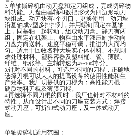
单轴撕碎机由动刀盘和定刀组成，完成切碎物
2.
料功能。刀盘由基轴和数把形状为四边形动刀
块组成。动刀块有
个刃口，更换使用。动刀块
4
沿基轴成
型多排排列，并用螺钉固定在基轴
V
上，同基轴一起转动，组成动刀盘。静刀有两
组，固定在机架上。物料由水平液压缸推动向
刀盘方向送料。速度平稳可调，推进力大而均
匀。适用于回收各种大块实心体材料、不规则
难处理材料、塑料容器及塑料桶、管、薄膜、
纤维、纸张等。主轴转速为
转
分。
45~100
/
针对不同的材料，可选用不同的刀棍，正确地
3.
选择刀棍可以大大的提高设备的使用性能和生
产效率。我厂现提供的刀棍为：高性能刀棍，
硬质物料刀棍及薄膜刀棍。
再选择不同刀棍的同时，我厂也针对不材料的
4.
特性，从而设计出不同的刀座安装方式：焊接
式动刀座，可拆卸式动刀座，及一体式动刀
座。
单轴撕碎机适用范围：