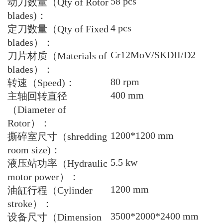
58 pcs
动刀数量（
Qty of Rotor
blades)
：
4 pcs
定刀数量（
Qty of Fixed
blades
）：
Cr12MoV/SKDII/D2
刀片材质（
Materials of
blades
）：
80 rpm
转速（
Speed)
：
400 mm
主轴回转直径
（
Diameter of
Rotor
）：
1200*1200 mm
撕碎室尺寸（
shredding
room size)
：
5.5 kw
液压站功率（
Hydraulic
motor power
）：
1200 mm
油缸行程（
Cylinder
stroke
）：
3500*2000*2400 mm
设备尺寸（
Dimension