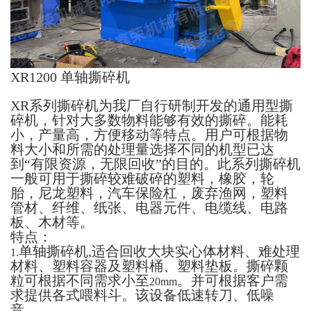
XR1200
单轴撕碎机
XR
系列撕碎机为我厂自行研制开发的通用型撕
碎机，针对大多数物料能够有效的撕碎。能耗
小，产量高，方便移动等特点。用户可根据物
料大小和所需的处理量选择不同的机型已达
到“有限资源，无限回收”的目的。此系列撕碎机
一般可用于撕碎较难破碎的塑料，橡胶，轮
胎，尼龙塑料，汽车保险杠，废弃渔网，塑料
管材、纤维、纸张、电器元件、电缆线、电路
板、木材等。
特点：
单轴撕碎机,适合回收大块实心体材料、难处理
1.
材料、塑料容器及塑料桶、塑料垫板。撕碎颗
粒可根据不同需求小至
。并可根据客户需
20mm
求提供各式喂料斗。该设备低速转刀、低噪
音。