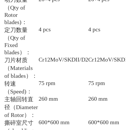
（
Qty of
Rotor
blades)
：
4 pcs
4 pcs
定刀数量
（
Qty of
Fixed
blades
）：
Cr12MoV/SKDII/D2
Cr12MoV/SKDII
刀片材质
（
Materials
of blades
）：
75 rpm
75 rpm
转速
（
Speed)
：
260 mm
260 mm
主轴回转直
径（
Diameter
of Rotor
）：
600*600 mm
600*600 mm
撕碎室尺寸