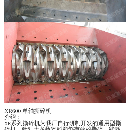
XR600
单轴撕碎机
介绍：
系列撕碎机为我厂自行研制开发的通用型撕
XR
碎机，针对大多数物料能够有效的撕碎。能耗