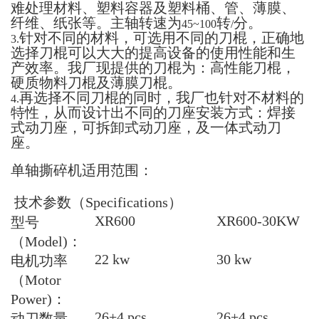
难处理材料、塑料容器及塑料桶、管、薄膜、
纤维、纸张等。主轴转速为
转
分。
45~100
/
针对不同的材料，可选用不同的刀棍，正确地
3.
选择刀棍可以大大的提高设备的使用性能和生
产效率。我厂现提供的刀棍为：高性能刀棍，
硬质物料刀棍及薄膜刀棍。
再选择不同刀棍的同时，我厂也针对不材料的
4.
特性，从而设计出不同的刀座安装方式：焊接
式动刀座，可拆卸式动刀座，及一体式动刀
座。
单轴撕碎机适用范围：
技术参数（Specifications）
XR600
XR600-30KW
型号
（
Model)
：
22 kw
30 kw
电机功率
（
Motor
Power)
：
26+4 pcs
26+4 pcs
动刀数量