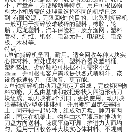
小，产量高，方便移动等特点。用户可根据物
料大小和所需的处理量选择不同的机型已达
到“有限资源，无限回收”的目的。此系列撕碎机
一般可用于撕碎较难破碎的塑料，橡胶，轮
胎，尼龙塑料，汽车保险杠，废弃渔网，塑料
管材、纤维、纸张、电器元件、电缆线、电路
板、木材等。
特点：
单轴撕碎机坚固、耐用。适合回收各种大块实
1.
心体材料、难处理材料、塑料容器及塑料桶、
塑料垫板。撕碎颗粒可根据不同需求小至
。并可根据客户需求提供各式喂料斗。该
20mm
设备低速转刀、低噪音、更节能。
单轴撕碎机由动刀盘和定刀组成，完成切碎物
2.
料功能。刀盘由基轴和数把形状为四边形动刀
块组成。动刀块有
个刃口，更换使用。动刀块
4
沿基轴成
型多排排列，并用螺钉固定在基轴
V
上，同基轴一起转动，组成动刀盘。静刀有两
组，固定在机架上。物料由水平液压缸推动向
刀盘方向送料。速度平稳可调，推进力大而均
匀。适用于回收各种大块实心体材料、不规则