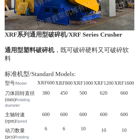
XR
F
系列通用型破碎机/XR
F
Series Crusher
通用型塑料破碎机
，既可破碎硬料又可破碎软
料
标准机型/Standard Models:
XRF600
型号
/
XRF800
XRF1000
XRF1200
XRF1600
Model
380
450
500
620
660
刀体回转直径
(mm)
Rotating
diameter
600
600
600
600
600
主轴转速
(rpm)
Speed
6
6
10
10
10
动刀数量
(pcs)
Rotating