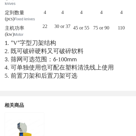
knives
4
4
4
4
4
定到数量
(pcs)
Fixed knives
22
30 or 37
45 or 55
75 or 90
110
主机功率
(kw)
Motor
V
字型刀架结构
1. “
”
2.
既可破碎硬料又可破碎软料
筛网可选范围：
10
3.
6-
0mm
4.
可单独使用也可配在塑料清洗线上使用
5.
前置刀架和后置刀架可选
相关商品