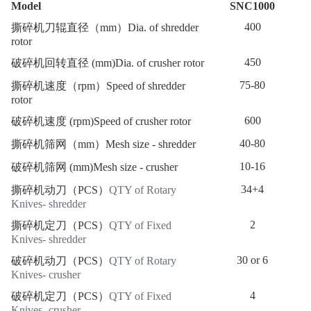
Model
SNC1000
400
撕碎机刀辊直径（
mm
）
Dia. of shredder
rotor
450
破碎机回转直径
(mm)Dia. of crusher rotor
75-80
撕碎机速度（
rpm
）
Speed of shredder
rotor
600
破碎机速度
(rpm)Speed of crusher rotor
40-80
撕碎机筛网（
mm
）
Mesh size - shredder
10-16
破碎机筛网
(mm)Mesh size - crusher
34+4
撕碎机动刀（
PCS
）
QTY of Rotary
Knives- shredder
2
撕碎机定刀（
PCS
）
QTY of Fixed
Knives- shredder
30 or 6
破碎机动刀（
PCS
）
QTY of Rotary
Knives- crusher
4
破碎机定刀（
PCS
）
QTY of Fixed
Knives- crusher